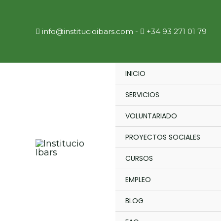
Ir
al
info@institucioibars.com
​ -
+34 93 271 01 79
contenido
INICIO
SERVICIOS
VOLUNTARIADO
PROYECTOS SOCIALES
CURSOS
EMPLEO
BLOG