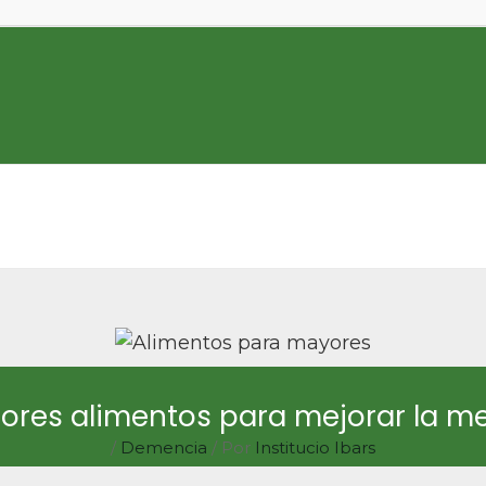
jores alimentos para mejorar la 
/
Demencia
/ Por
Institucio Ibars