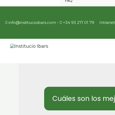
FAQ
info@institucioibars.com
​ -
+34 93 271 01 79
Intranet
Cuáles son los me