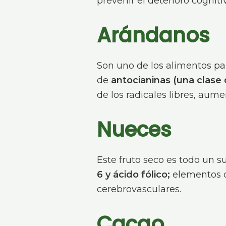
prevenir el deterioro cogniti
Arándanos
Son uno de los alimentos pa
de
antocianinas (una clase 
de los radicales libres, aum
Nueces
Este fruto seco es todo un s
6 y ácido fólico;
elementos q
cerebrovasculares.
Cacao