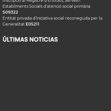
Inscripció al Registre d’Entitats, Serveis i
Establiments Socials d’atenció social primària
S09322
Entitat privada d’iniciativa social reconeguda per la
Generalitat
E05211
ÚLTIMAS NOTICIAS
¿Quién cuida de su familiar mayor cuando usted
se va de vacaciones?
2 de agosto de 2026
Alta hospitalaria en personas mayores: cómo
organizar la vuelta a casa
9 de julio de 2026