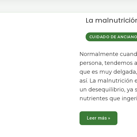
La
La malnutrició
malnutrición
en
las
personas
mayores
CUIDADO DE ANCIAN
Normalmente cuando
persona, tendemos a
que es muy delgada,
así. La malnutrición
un desequilibrio, ya 
nutrientes que inger
Leer más »