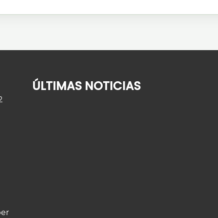
ÚLTIMAS NOTICIAS
2
¿Quién cuida de su familiar mayor cuando
usted se va de vacaciones?
2 de agosto de 2026
per