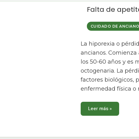
Falta
Falta de apeti
de
apetito
en
ancianos:
¿a
CUIDADO DE ANCIAN
qué
se
debe?
La hiporexia o pérdi
ancianos. Comienza a
los 50-60 años y es
octogenaria. La pérd
factores biológicos,
enfermedad física o 
Leer más »