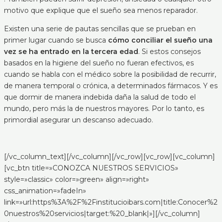
motivo que explique que el sueño sea menos reparador.
Existen una serie de pautas sencillas que se prueban en
primer lugar cuando se busca
cómo conciliar el sueño una
vez se ha entrado en la tercera edad
. Si estos consejos
basados en la higiene del sueño no fueran efectivos, es
cuando se habla con el médico sobre la posibilidad de recurrir,
de manera temporal o crónica, a determinados fármacos. Y es
que dormir de manera indebida daña la salud de todo el
mundo, pero más la de nuestros mayores. Por lo tanto, es
primordial asegurar un descanso adecuado.
[/vc_column_text][/vc_column][/vc_row][vc_row][vc_column]
[vc_btn title=»CONOZCA NUESTROS SERVICIOS»
style=»classic» color=»green» align=»right»
css_animation=»fadeIn»
link=»url:https%3A%2F%2Finstitucioibars.com|title:Conocer%2
0nuestros%20servicios|target:%20_blank|»][/vc_column]