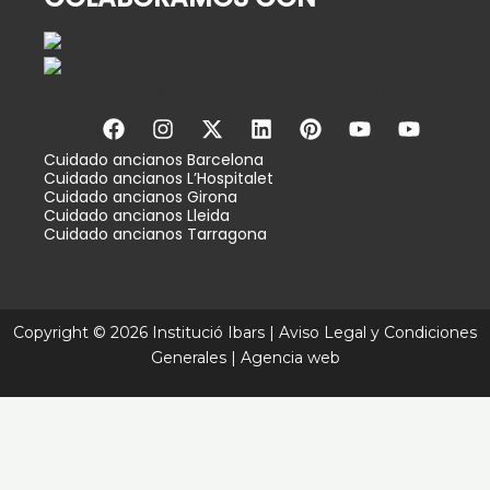
F
I
X
L
P
Y
Y
a
n
-
i
i
o
o
c
s
t
n
n
u
u
Cuidado
ancianos Barcelona
Cuidado ancianos L’Hospitalet
e
t
w
k
t
t
t
Cuidado ancianos Girona
b
a
i
e
e
u
u
Cuidado ancianos Lleida
o
g
t
d
r
b
b
Cuidado ancianos Tarragona
o
r
t
i
e
e
e
k
a
e
n
s
m
r
t
Copyright © 2026 Institució Ibars |
Aviso Legal y Condiciones
Generales
|
Agencia web