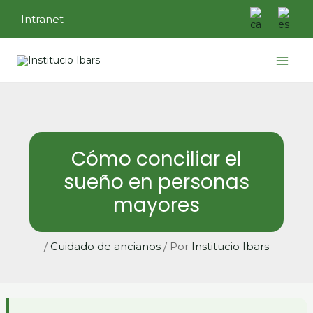
Ir
Intranet
al
contenido
Main
Menu
Cómo conciliar el
sueño en personas
mayores
/
Cuidado de ancianos
/ Por
Institucio Ibars