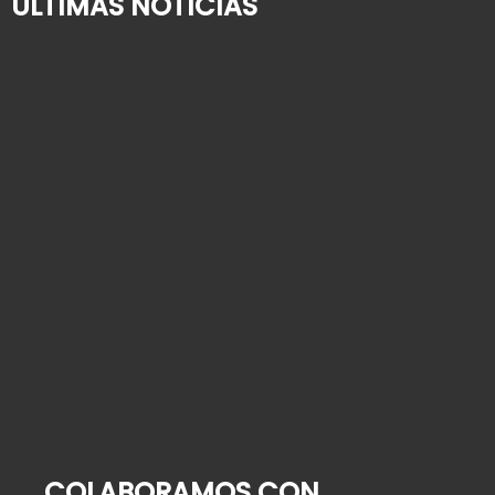
ÚLTIMAS NOTICIAS
¿Quién cuida de su familiar mayor cuando usted
se va de vacaciones?
2 de agosto de 2026
Alta hospitalaria en personas mayores: cómo
organizar la vuelta a casa
9 de julio de 2026
Cómo contratar una empleada de hogar: guía
paso a paso para 2026
25 de junio de 2026
COLABORAMOS CON