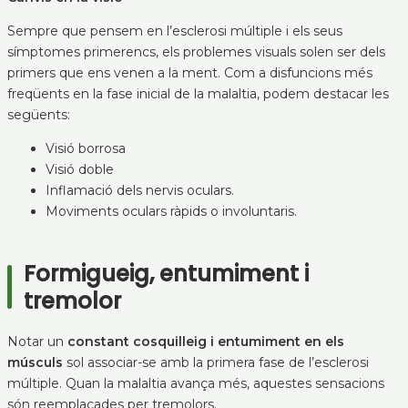
Sempre que pensem en l’esclerosi múltiple i els seus
símptomes primerencs, els problemes visuals solen ser dels
primers que ens venen a la ment. Com a disfuncions més
freqüents en la fase inicial de la malaltia, podem destacar les
següents:
Visió borrosa
Visió doble
Inflamació dels nervis oculars.
Moviments oculars ràpids o involuntaris.
Formigueig, entumiment i
tremolor
Notar un
constant cosquilleig i entumiment en els
músculs
sol associar-se amb la primera fase de l’esclerosi
múltiple. Quan la malaltia avança més, aquestes sensacions
són reemplaçades per tremolors.