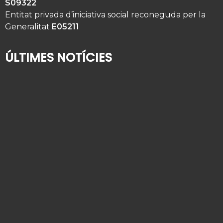
S09322
Entitat privada d’iniciativa social reconeguda per la
Generalitat
E05211
ÚLTIMES NOTÍCIES
Qui té cura del seu familiar gran quan se’n va de
vacances?
2 d'agost de 2026
Alta hospitalària en gent gran: com organitzar la
tornada a casa
9 de juliol de 2026