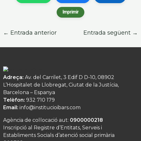
Imprimir
←
Entrada anterior
Entrada següent
→
Adreça:
Av. del Carrilet, 3 Edif D D-10, 08902
L’Hospitalet de Llobregat, Ciutat de la Justícia,
Barcelona – Espanya
Telèfon:
932 710 179
Email:
info@institucioibars.com
Agència de col·locació aut:
0900000218
Inscripció al Registre d’Entitats, Serveis i
Establiments Socials d’atenció social primària