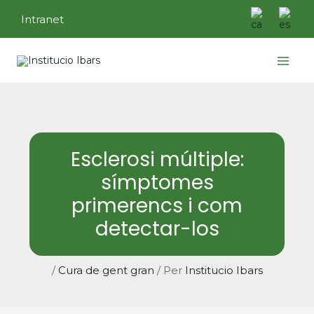
Vés
Intranet
al
contingut
Main
Menu
Esclerosi múltiple:
símptomes
primerencs i com
detectar-los
/
Cura de gent gran
/ Per
Institucio Ibars