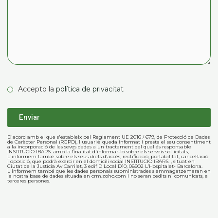
Accepto la
política de privacitat
D'acord amb el que s'estableix pel Reglament UE 2016 / 679, de Protecció de Dades
de Caràcter Personal (RGPD), l'usuari/a queda informat i presta el seu consentiment
a la incorporació de les seves dades a un tractament del qual és responsable
INSTITUCIO IBARS. amb la finalitat d'informar-lo sobre els serveis sol·licitats,
L'informem també sobre els seus drets d'accés, rectificació, portabilitat, cancel·lació
i oposició, que podrà exercir en el domicili social INSTITUCIO IBARS. , situat en
Ciutat de la Justícia Av Carrilet, 3 edif D Local D10, 08902 L’Hospitalet- Barcelona.
L'informem també que les dades personals subministrades s'emmagatzemaran en
la nostra base de dades situada en crm.zoho.com i no seran cedits ni comunicats, a
terceres persones.