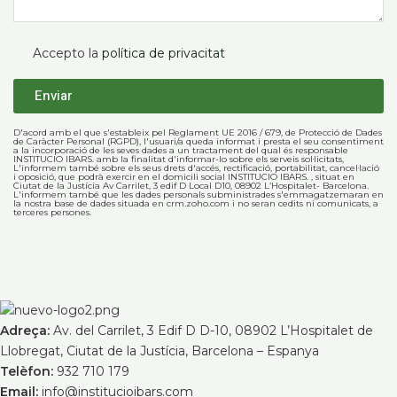
Accepto la
política de privacitat
D'acord amb el que s'estableix pel Reglament UE 2016 / 679, de Protecció de Dades
de Caràcter Personal (RGPD), l'usuari/a queda informat i presta el seu consentiment
a la incorporació de les seves dades a un tractament del qual és responsable
INSTITUCIO IBARS. amb la finalitat d'informar-lo sobre els serveis sol·licitats,
L'informem també sobre els seus drets d'accés, rectificació, portabilitat, cancel·lació
i oposició, que podrà exercir en el domicili social INSTITUCIO IBARS. , situat en
Ciutat de la Justícia Av Carrilet, 3 edif D Local D10, 08902 L’Hospitalet- Barcelona.
L'informem també que les dades personals subministrades s'emmagatzemaran en
la nostra base de dades situada en crm.zoho.com i no seran cedits ni comunicats, a
terceres persones.
Adreça:
Av. del Carrilet, 3 Edif D D-10, 08902 L’Hospitalet de
Llobregat, Ciutat de la Justícia, Barcelona – Espanya
Telèfon:
932 710 179
Email:
info@institucioibars.com