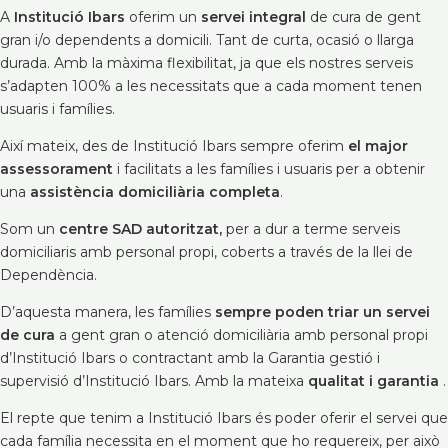
A
Institució Ibars
oferim un
servei integral
de cura de gent
gran i/o dependents a domicili. Tant de curta, ocasió o llarga
durada. Amb la màxima flexibilitat, ja que els nostres serveis
s’adapten 100% a les necessitats que a cada moment tenen
usuaris i famílies.
Així mateix, des de Institució Ibars sempre oferim
el major
assessorament
i facilitats a les famílies i usuaris per a obtenir
una
assistència domiciliària completa
.
Som un
centre SAD autoritzat,
per a dur a terme serveis
domiciliaris amb personal propi, coberts a través de la llei de
Dependència.
D’aquesta manera, les famílies
sempre poden triar un servei
de cura
a gent gran o atenció domiciliària amb personal propi
d’Institució Ibars o contractant amb la Garantia gestió i
supervisió d’Institució Ibars. Amb la mateixa
qualitat i garantia
.
El repte que tenim a Institució Ibars és poder oferir el servei que
cada família necessita en el moment que ho requereix, per això