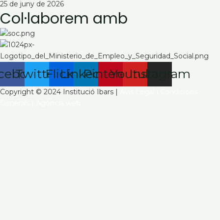
25 de juny de 2026
Col·laborem amb
cebook
Twitter
Flickr
Linkedin
Pinterest
Youtube
Instagram
Copyright © 2024 Institució Ibars |
Avís Legal i Condicions
Generals
|
Agència web