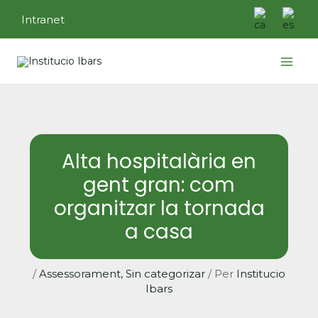
Vés
Intranet
al
contingut
Main
Menu
Alta hospitalària en
gent gran: com
organitzar la tornada
a casa
/
Assessorament
,
Sin categorizar
/ Per
Institucio
Ibars