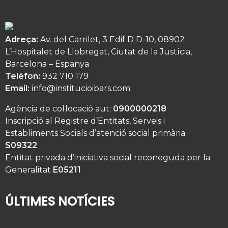
Adreça:
Av. del Carrilet, 3 Edif D D-10, 08902
L’Hospitalet de Llobregat, Ciutat de la Justícia,
Barcelona – Espanya
Telèfon:
932 710 179
Email:
info@institucioibars.com
Agència de col·locació aut:
0900000218
Inscripció al Registre d’Entitats, Serveis i
Establiments Socials d’atenció social primària
S09322
Entitat privada d’iniciativa social reconeguda per la
Generalitat
E05211
ÚLTIMES NOTÍCIES