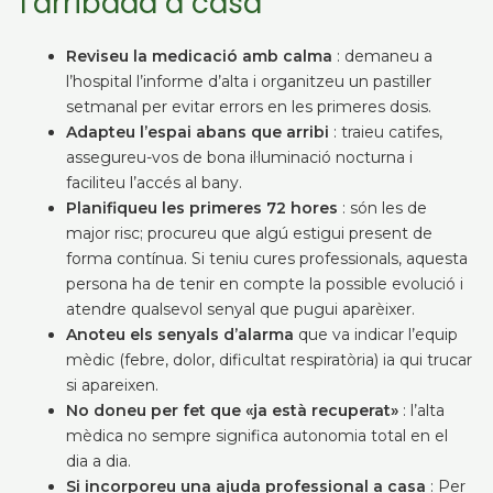
l’arribada a casa
Reviseu la medicació amb calma
: demaneu a
l’hospital l’informe d’alta i organitzeu un pastiller
setmanal per evitar errors en les primeres dosis.
Adapteu l’espai abans que arribi
: traieu catifes,
assegureu-vos de bona il·luminació nocturna i
faciliteu l’accés al bany.
Planifiqueu les primeres 72 hores
: són les de
major risc; procureu que algú estigui present de
forma contínua. Si teniu cures professionals, aquesta
persona ha de tenir en compte la possible evolució i
atendre qualsevol senyal que pugui aparèixer.
Anoteu els senyals d’alarma
que va indicar l’equip
mèdic (febre, dolor, dificultat respiratòria) ia qui trucar
si apareixen.
No doneu per fet que «ja està recuperat»
: l’alta
mèdica no sempre significa autonomia total en el
dia a dia.
Si incorporeu una ajuda professional a casa
: Per