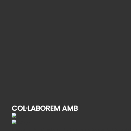
Qui té cura del seu familiar gran quan se’n va de
vacances?
2 d'agost de 2026
Alta hospitalària en gent gran: com organitzar la
tornada a casa
9 de juliol de 2026
Com contractar una empleada de la llar: guia
pas a pas per al 2026
25 de juny de 2026
COL·LABOREM AMB