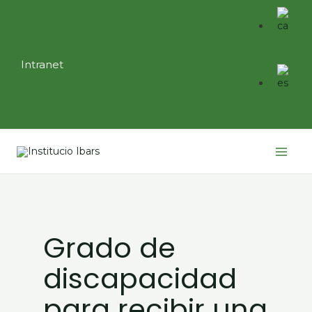
Ir
al
contenido
Intranet
Main
Menu
Grado de
discapacidad
para recibir una