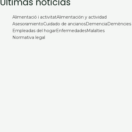
Últimas noticias
Alimentació i activitat
Alimentación y actividad
Asesoramiento
Cuidado de ancianos
Demencia
Demències
Empleadas del hogar
Enfermedades
Malalties
Normativa legal
¿Quién cuida de su familiar mayor
cuando usted se va de vacaciones?
2 de agosto de 2026
Alta hospitalaria en personas mayores:
cómo organizar la vuelta a casa
9 de julio de 2026