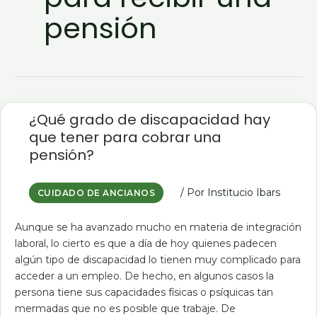
pensión
¿Qué
grado
¿Qué grado de discapacidad hay
de
que tener para cobrar una
discapacidad
hay
pensión?
que
tener
para
cobrar
/ Por
Institucio Ibars
CUIDADO DE ANCIANOS
una
pensión?
Aunque se ha avanzado mucho en materia de integración
laboral, lo cierto es que a día de hoy quienes padecen
algún tipo de discapacidad lo tienen muy complicado para
acceder a un empleo. De hecho, en algunos casos la
persona tiene sus capacidades físicas o psíquicas tan
mermadas que no es posible que trabaje. De