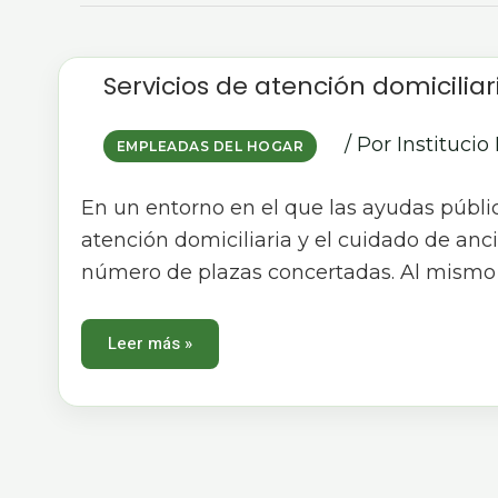
Servicios
Servicios de atención domicilia
de
atención
domiciliaria,
una
/ Por
Institucio 
opción
EMPLEADAS DEL HOGAR
o
una
obligación
En un entorno en el que las ayudas públi
atención domiciliaria y el cuidado de anc
número de plazas concertadas. Al mismo
Leer más »