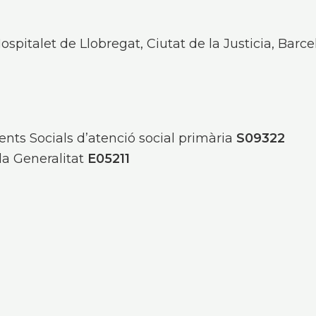
Hospitalet de Llobregat, Ciutat de la Justicia, Bar
ments Socials d’atenció social primària
S09322
 la Generalitat
E05211