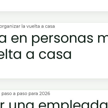
ria en personas
elta a casa
r una empleada 