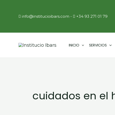
Ir
al
info@institucioibars.com
​ -
+34 93 271 01 79
contenido
INICIO
SERVICIOS
cuidados en el 