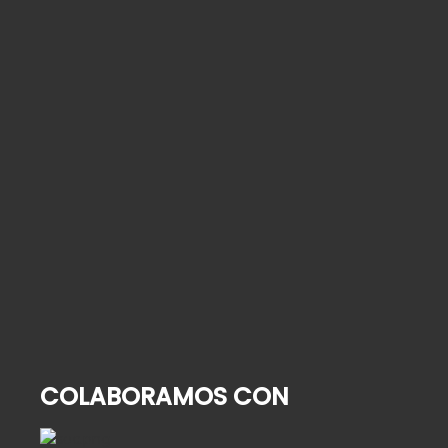
¿Quién cuida de su familiar mayor cuando usted
se va de vacaciones?
2 de agosto de 2026
Alta hospitalaria en personas mayores: cómo
organizar la vuelta a casa
9 de julio de 2026
Cómo contratar una empleada de hogar: guía
paso a paso para 2026
25 de junio de 2026
COLABORAMOS CON