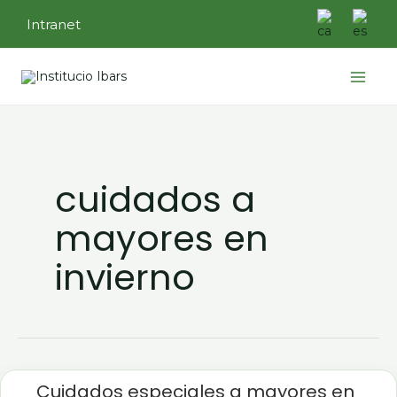
Ir
Intranet
al
contenido
Main
Menu
cuidados a
mayores en
invierno
Cuidados
especiales
Cuidados especiales a mayores en