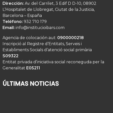
Dirección:
Av. del Carrilet, 3 Edif D D-10, 08902
L’Hospitalet de Llobregat, Ciutat de la Justicia,
Barcelona – España
Teléfono:
932 710 179
Email:
info@institucioibars.com
Agencia de colocación aut:
0900000218
Inscripció al Registre d’Entitats, Serveis i
Establiments Socials d’atenció social primària
S09322
Entitat privada d’iniciativa social reconeguda per la
Generalitat
E05211
ÚLTIMAS NOTICIAS
¿Quién cuida de su familiar mayor cuando usted