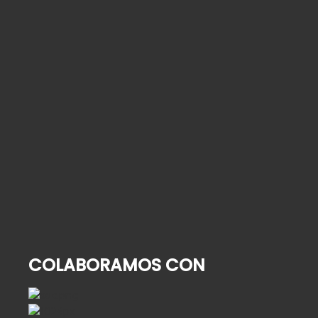
¿Quién cuida de su familiar mayor cuando usted
se va de vacaciones?
2 de agosto de 2026
Alta hospitalaria en personas mayores: cómo
organizar la vuelta a casa
9 de julio de 2026
Cómo contratar una empleada de hogar: guía
paso a paso para 2026
25 de junio de 2026
COLABORAMOS CON