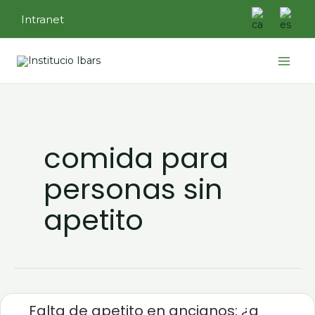
Ir
Intranet
al
contenido
Main
Menu
comida para
personas sin
apetito
Falta
de
Falta de apetito en ancianos: ¿a