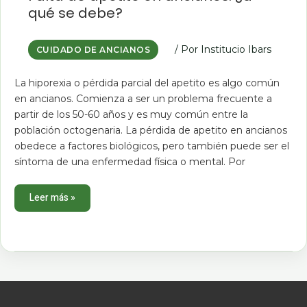
apetito
qué se debe?
en
ancianos:
¿a
qué
se
/ Por
Institucio Ibars
CUIDADO DE ANCIANOS
debe?
La hiporexia o pérdida parcial del apetito es algo común
en ancianos. Comienza a ser un problema frecuente a
partir de los 50-60 años y es muy común entre la
población octogenaria. La pérdida de apetito en ancianos
obedece a factores biológicos, pero también puede ser el
síntoma de una enfermedad física o mental. Por
Leer más »