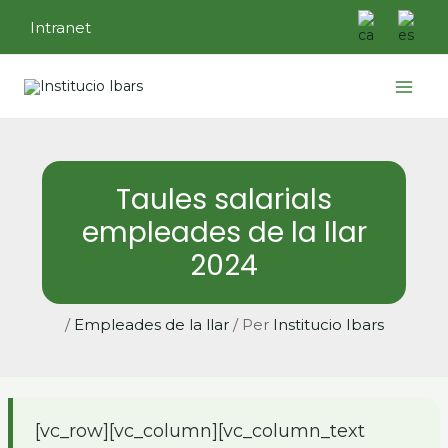
Vés
Intranet
al
contingut
Main
Menu
Taules salarials
empleades de la llar
2024
/
Empleades de la llar
/ Per
Institucio Ibars
[vc_row][vc_column][vc_column_text