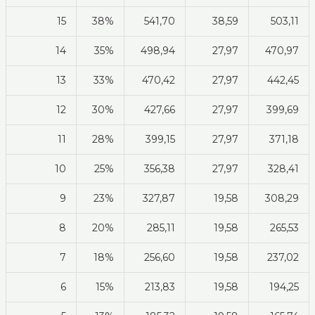
15
38%
541,70
38,59
503,11
14
35%
498,94
27,97
470,97
13
33%
470,42
27,97
442,45
12
30%
427,66
27,97
399,69
11
28%
399,15
27,97
371,18
10
25%
356,38
27,97
328,41
9
23%
327,87
19,58
308,29
8
20%
285,11
19,58
265,53
7
18%
256,60
19,58
237,02
6
15%
213,83
19,58
194,25