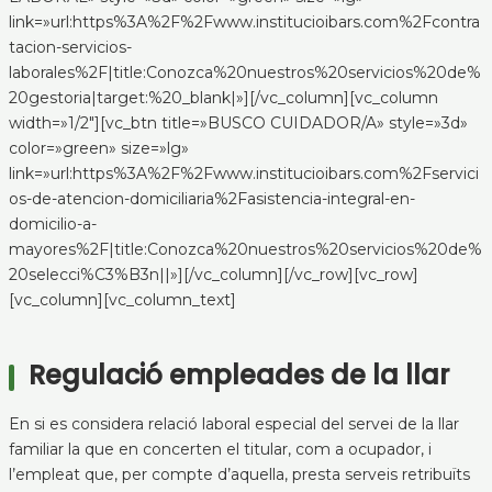
link=»url:https%3A%2F%2Fwww.institucioibars.com%2Fcontra
tacion-servicios-
laborales%2F|title:Conozca%20nuestros%20servicios%20de%
20gestoria|target:%20_blank|»][/vc_column][vc_column
width=»1/2″][vc_btn title=»BUSCO CUIDADOR/A» style=»3d»
color=»green» size=»lg»
link=»url:https%3A%2F%2Fwww.institucioibars.com%2Fservici
os-de-atencion-domiciliaria%2Fasistencia-integral-en-
domicilio-a-
mayores%2F|title:Conozca%20nuestros%20servicios%20de%
20selecci%C3%B3n||»][/vc_column][/vc_row][vc_row]
[vc_column][vc_column_text]
Regulació empleades de la llar
En si es considera relació laboral especial del servei de la llar
familiar la que en concerten el titular, com a ocupador, i
l’empleat que, per compte d’aquella, presta serveis retribuïts