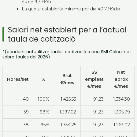
és de 9,37€/h
La quota establerta mínima per dia 40,73€/dia
Salari net establert per a l’actual
taula de cotització
*(pendent actualitzar taules cotització a nou SMI Càlcul net
sobre taules del 2026)
SS
Net
Brut
Hores/set
%
empleat
aprox
€/mes
€/mes
€/mes
40
100%
1.425,53
91,23
1.334,30
39
98%
1.397,02
91,23
1.305,79
38
95%
1.354,25
91,23
1.263,02