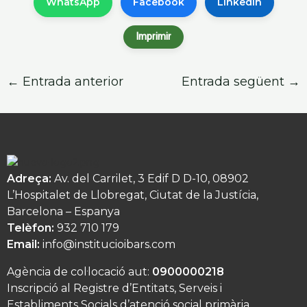
WhatsApp
Facebook
LinkedIn
Imprimir
←
Entrada anterior
Entrada següent
→
Adreça:
Av. del Carrilet, 3 Edif D D-10, 08902
L’Hospitalet de Llobregat, Ciutat de la Justícia,
Barcelona – Espanya
Telèfon:
932 710 179
Email:
info@institucioibars.com
Agència de col·locació aut:
0900000218
Inscripció al Registre d’Entitats, Serveis i
Establiments Socials d’atenció social primària