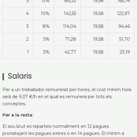
5
13%
185,32
19,58
165,74
4
10%
142,55
19,58
122,97
3
8%
114,04
19,58
94,46
2
5%
71,28
19,58
51,70
1
3%
42,77
19,58
23,19
Salaris
Per a un treballador remunerat per hores, el cost mínim hora
serà de 9,37 €/h en el qual es remunera per tots els
conceptes.
Per a la resta:
El sou brut es reparteix normalment en 12 pagues
prorratejant les pagues extres o en 14 pagues. El mínim a