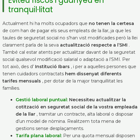
Eviteu riscos i guanyeu en
tranquil·litat
Actualment hi ha molts ocupadors que
no tenen la certesa
de com han de pagar els seus empleats de la llar, ja que les
taules de seguretat social no s’han vist modificades però la llei
clarament parla de la seva
actualització respecte a l’SMI
.
També cal estar atents per actualitzar davant de la seguretat
social qualsevol modificació salarial o adaptació a l’SMI. Per
tot això, des d’
Institució Ibars
, i per a aquelles persones que
tenen cuidadors contractats
hem dissenyat diferents
tarifes mensuals
, per dotar de la major tranquil·litat les
famílies.
Gestió laboral puntual:
Necessiteu actualitzar la
cotització en seguretat social de la vostra empleada
de la llar
, tramitar un contracte, alta laboral o disposar
d’un model de nòmina. Realitzem tota mena de
gestions sense desplaçaments.
Tarifa plana laboral:
Per una quota mensual disposen