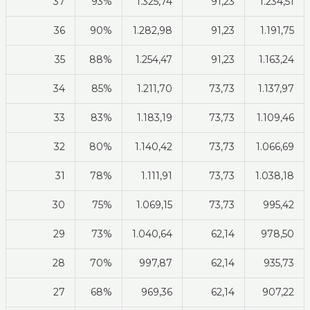
37
93%
1.325,74
91,23
1.234,51
36
90%
1.282,98
91,23
1.191,75
35
88%
1.254,47
91,23
1.163,24
34
85%
1.211,70
73,73
1.137,97
33
83%
1.183,19
73,73
1.109,46
32
80%
1.140,42
73,73
1.066,69
31
78%
1.111,91
73,73
1.038,18
30
75%
1.069,15
73,73
995,42
29
73%
1.040,64
62,14
978,50
28
70%
997,87
62,14
935,73
27
68%
969,36
62,14
907,22