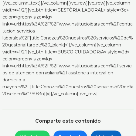
[/vc_column_text][/vc_column][/vc_row][vc_row][vc_column
width=»1/2″][vc_btn title=»GESTÒRIA LABORAL» style=»3d»
color=»green» size=»lg»
link=»url:https%3A%2F%2Fwww.institucioibars.com%2Fcontra
tacion-servicios-
laborales%2F|title:Conozca%20nuestros%20servicios%20de%
20gestoria|target:%20_blank|»][/vc_column][vc_column
width=»1/2″][vc_btn title=»BUSCO CUIDADOR/A» style=»3d»
color=»green» size=»lg»
link=»url:https%3A%2F%2Fwww.institucioibars.com%2Fservici
os-de-atencion-domiciliaria%2Fasistencia-integral-en-
domicilio-a-
mayores%2F|title:Conozca%20nuestros%20servicios%20de%
20selecci%C3%B3n||»][/vc_column][/vc_row]
Comparte este contenido