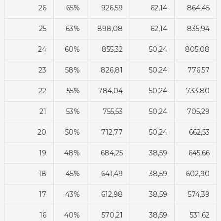
26
65%
926,59
62,14
864,45
25
63%
898,08
62,14
835,94
24
60%
855,32
50,24
805,08
23
58%
826,81
50,24
776,57
22
55%
784,04
50,24
733,80
21
53%
755,53
50,24
705,29
20
50%
712,77
50,24
662,53
19
48%
684,25
38,59
645,66
18
45%
641,49
38,59
602,90
17
43%
612,98
38,59
574,39
16
40%
570,21
38,59
531,62