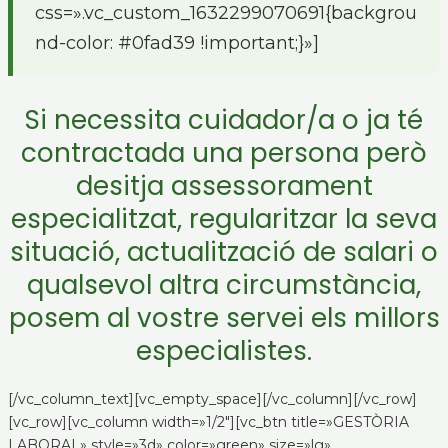
css=».vc_custom_1632299070691{backgrou
nd-color: #0fad39 !important;}»]
Si necessita cuidador/a o ja té
contractada una persona però
desitja assessorament
especialitzat, regularitzar la seva
situació, actualització de salari o
qualsevol altra circumstància,
posem al vostre servei els millors
especialistes.
[/vc_column_text][vc_empty_space][/vc_column][/vc_row]
[vc_row][vc_column width=»1/2″][vc_btn title=»GESTÒRIA
LABORAL» style=»3d» color=»green» size=»lg»