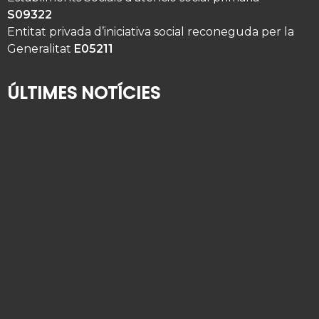
S09322
Entitat privada d’iniciativa social reconeguda per la
Generalitat
E05211
ÚLTIMES NOTÍCIES
Qui té cura del seu familiar gran quan se’n va de
vacances?
2 d'agost de 2026
Alta hospitalària en gent gran: com organitzar la
tornada a casa
9 de juliol de 2026