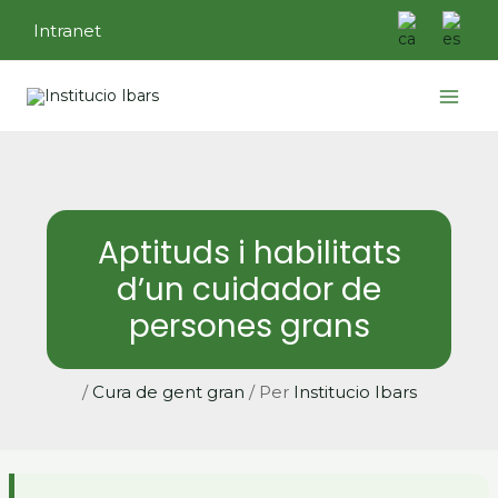
Vés
Intranet
al
contingut
Main
Menu
Aptituds i habilitats
d’un cuidador de
persones grans
/
Cura de gent gran
/ Per
Institucio Ibars