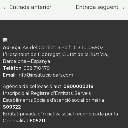
←
Entrada anterior
Entrada següent
→
Adreça:
Av. del Carrilet, 3 Edif D D-10, 08902
L’Hospitalet de Llobregat, Ciutat de la Justícia,
Barcelona – Espanya
Telèfon:
932 710 179
Email:
info@institucioibars.com
Agència de col·locació aut:
0900000218
Inscripció al Registre d’Entitats, Serveis i
Establiments Socials d’atenció social primària
S09322
Entitat privada d’iniciativa social reconeguda per la
Generalitat
E05211