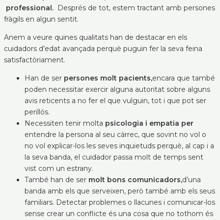
professional.
Després de tot, estem tractant amb persones
fràgils en algun sentit.
Anem a veure quines qualitats han de destacar en els
cuidadors d’edat avançada perquè puguin fer la seva feina
satisfactòriament.
Han de ser
persones molt pacients,
encara que també
poden necessitar exercir alguna autoritat sobre alguns
avis reticents a no fer el que vulguin, tot i que pot ser
perillós.
Necessiten tenir molta
psicologia i empatia per
entendre la persona al seu càrrec, que sovint no vol o
no vol explicar-los les seves inquietuds perquè, al cap i a
la seva banda, el cuidador passa molt de temps sent
vist com un estrany.
També han de ser
molt bons comunicadors,
d’una
banda amb els que serveixen, però també amb els seus
familiars. Detectar problemes o llacunes i comunicar-los
sense crear un conflicte és una cosa que no tothom és