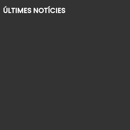
ÚLTIMES NOTÍCIES
Qui té cura del seu familiar gran quan se’n va de
vacances?
2 d'agost de 2026
Alta hospitalària en gent gran: com organitzar la
tornada a casa
9 de juliol de 2026
Com contractar una empleada de la llar: guia
pas a pas per al 2026
25 de juny de 2026