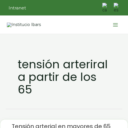
Ir
Intranet
al
contenido
Main
Menu
tensión arteriral
a partir de los
65
Tensión
arterial
Tensión arterial en mayores de 65