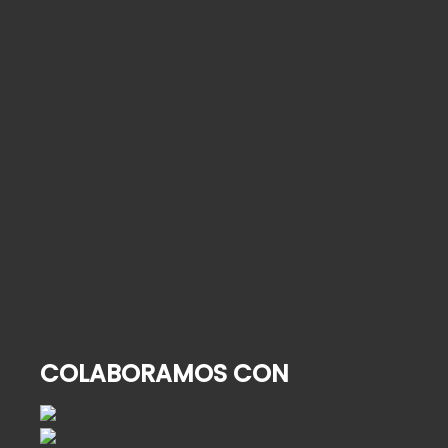
¿Quién cuida de su familiar mayor cuando usted
se va de vacaciones?
2 de agosto de 2026
Alta hospitalaria en personas mayores: cómo
organizar la vuelta a casa
9 de julio de 2026
Cómo contratar una empleada de hogar: guía
paso a paso para 2026
25 de junio de 2026
COLABORAMOS CON