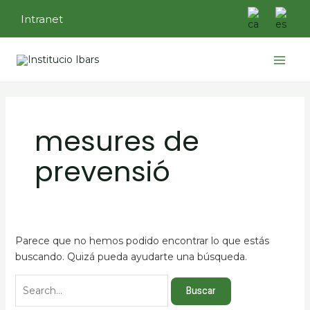
Ir
Buscar
Intranet
al
por:
contenido
Main
Menu
mesures de
prevensió
Parece que no hemos podido encontrar lo que estás
buscando. Quizá pueda ayudarte una búsqueda.