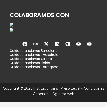
25 de junio de 2026
COLABORAMOS CON
F
I
X
L
P
Y
Y
a
n
-
i
i
o
o
c
s
t
n
n
u
u
Cuidado
ancianos Barcelona
Cuidado ancianos L’Hospitalet
e
t
w
k
t
t
t
Cuidado ancianos Girona
b
a
i
e
e
u
u
Cuidado ancianos Lleida
o
g
t
d
r
b
b
Cuidado ancianos Tarragona
o
r
t
i
e
e
e
k
a
e
n
s
m
r
t
Copyright © 2026 Institució Ibars |
Aviso Legal y Condiciones
Generales
|
Agencia web