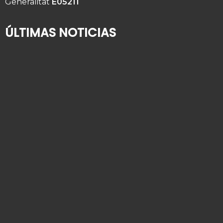
Generalitat
E05211
ÚLTIMAS NOTICIAS
¿Quién cuida de su familiar mayor cuando usted
se va de vacaciones?
2 de agosto de 2026
Alta hospitalaria en personas mayores: cómo
organizar la vuelta a casa
9 de julio de 2026
Cómo contratar una empleada de hogar: guía
paso a paso para 2026