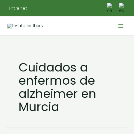
Ir
Intranet
al
contenido
Main
Menu
Cuidados a
enfermos de
alzheimer en
Murcia