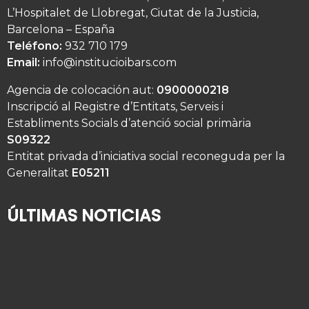
L’Hospitalet de Llobregat, Ciutat de la Justicia,
Barcelona – España
Teléfono:
932 710 179
Email:
info@institucioibars.com
Agencia de colocación aut:
0900000218
Inscripció al Registre d’Entitats, Serveis i
Establiments Socials d’atenció social primària
S09322
Entitat privada d’iniciativa social reconeguda per la
Generalitat
E05211
ÚLTIMAS NOTICIAS
¿Quién cuida de su familiar mayor cuando usted
se va de vacaciones?