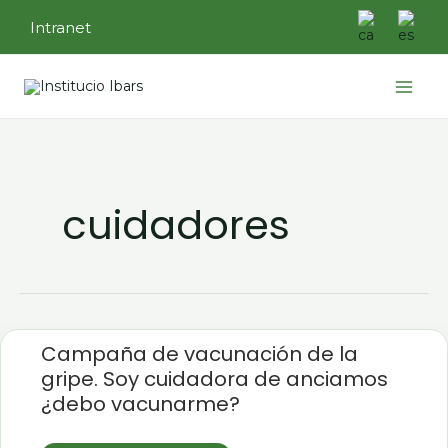
Ir
Intranet
al
contenido
Main
Menu
cuidadores
Campaña
de
Campaña de vacunación de la
vacunación
gripe. Soy cuidadora de anciamos
de
la
¿debo vacunarme?
gripe.
Soy
cuidadora
de