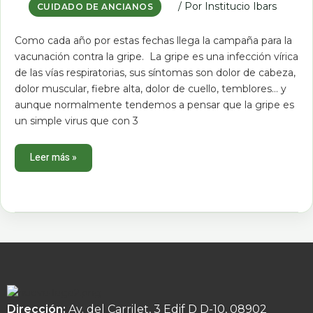
/ Por
Institucio Ibars
CUIDADO DE ANCIANOS
anciamos
¿debo
vacunarme?
Como cada año por estas fechas llega la campaña para la
vacunación contra la gripe. La gripe es una infección vírica
de las vías respiratorias, sus síntomas son dolor de cabeza,
dolor muscular, fiebre alta, dolor de cuello, temblores… y
aunque normalmente tendemos a pensar que la gripe es
un simple virus que con 3
Leer más »
Dirección:
Av. del Carrilet, 3 Edif D D-10, 08902