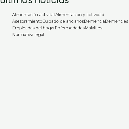
Últimas noticias
Alimentació i activitat
Alimentación y actividad
Asesoramiento
Cuidado de ancianos
Demencia
Demències
Empleadas del hogar
Enfermedades
Malalties
Normativa legal
¿Quién cuida de su familiar mayor
cuando usted se va de vacaciones?
2 de agosto de 2026
Alta hospitalaria en personas mayores:
cómo organizar la vuelta a casa
9 de julio de 2026
Cómo contratar una empleada de