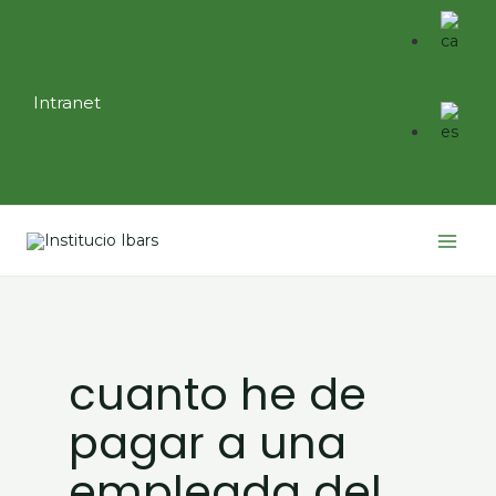
Ir
al
contenido
Intranet
Main
Menu
cuanto he de
pagar a una
empleada del