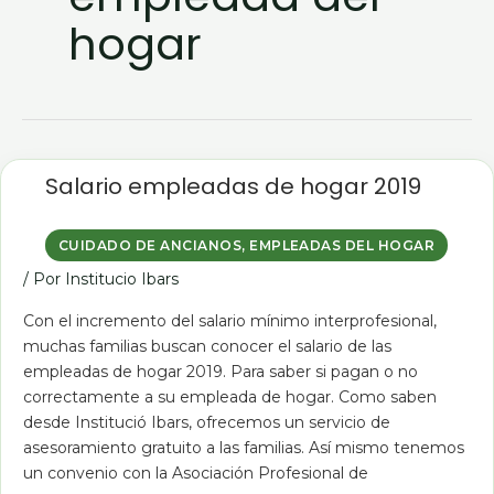
hogar
Salario
empleadas
Salario empleadas de hogar 2019
de
hogar
2019
CUIDADO DE ANCIANOS
,
EMPLEADAS DEL HOGAR
/ Por
Institucio Ibars
Con el incremento del salario mínimo interprofesional,
muchas familias buscan conocer el salario de las
empleadas de hogar 2019. Para saber si pagan o no
correctamente a su empleada de hogar. Como saben
desde Institució Ibars, ofrecemos un servicio de
asesoramiento gratuito a las familias. Así mismo tenemos
un convenio con la Asociación Profesional de