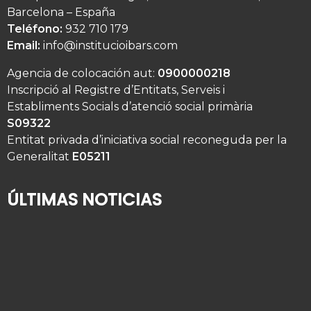
Barcelona – España
Teléfono:
932 710 179
Email:
info@institucioibars.com
Agencia de colocación aut:
0900000218
Inscripció al Registre d’Entitats, Serveis i
Establiments Socials d’atenció social primària
S09322
Entitat privada d’iniciativa social reconeguda per la
Generalitat
E05211
ÚLTIMAS NOTICIAS
¿Quién cuida de su familiar mayor cuando usted
se va de vacaciones?
2 de agosto de 2026