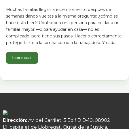
paso
para
Muchas familias llegan a este momento después de
2026
semanas dando vueltas a la misma pregunta: ¿cómo se
hace esto bien? Contratar a una persona para cuidar a un
familiar mayor —o para ayudar en casa— no es
complicado, pero tiene sus pasos. Hacerlo correctamente
protege tanto a la familia como a la trabajadora. Y cada
Leer más »
Dirección:
Av. del Carrilet, 3 Edif D D-10, 08902
L’Hospitalet de Llobregat, Ciutat de la Justicia,