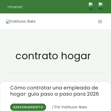
Ir
Intranet
al
contenido
Main
Menu
contrato hogar
Cómo
contratar
Cómo contratar una empleada de
una
hogar: guía paso a paso para 2026
empleada
de
hogar:
guía
paso
/ Por
Institucio Ibars
ASESORAMIENTO
a