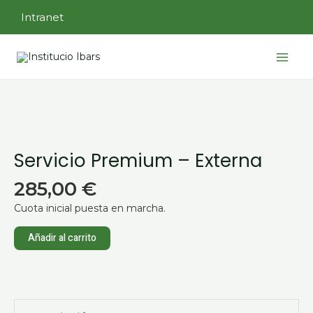
Ir
Intranet
al
contenido
Main
Menu
Servicio
Premium
-
Externa
cantidad
Servicio Premium – Externa
285,00
€
Cuota inicial puesta en marcha.
Añadir al carrito