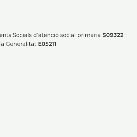
ments Socials d’atenció social primària
S09322
 la Generalitat
E05211