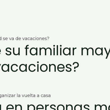
 su familiar ma
vacaciones?
ia en personas 