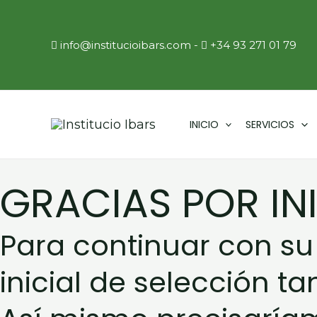
Ir
al
info@institucioibars.com
​ -
+34 93 271 01 79
contenido
INICIO
SERVICIOS
GRACIAS POR INI
Para continuar con su 
inicial de selección t