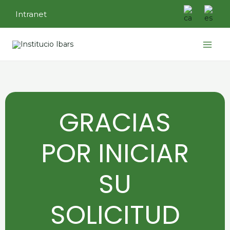
Ir
Intranet
al
contenido
Main
Menu
GRACIAS
POR INICIAR
SU
SOLICITUD