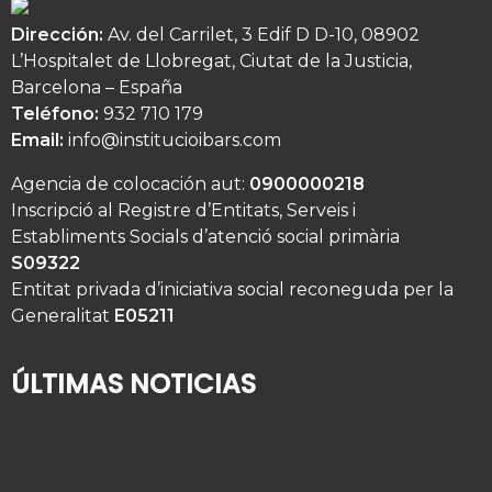
Dirección:
Av. del Carrilet, 3 Edif D D-10, 08902
L’Hospitalet de Llobregat, Ciutat de la Justicia,
Barcelona – España
Teléfono:
932 710 179
Email:
info@institucioibars.com
Agencia de colocación aut:
0900000218
Inscripció al Registre d’Entitats, Serveis i
Establiments Socials d’atenció social primària
S09322
Entitat privada d’iniciativa social reconeguda per la
Generalitat
E05211
ÚLTIMAS NOTICIAS
¿Quién cuida de su familiar mayor cuando usted