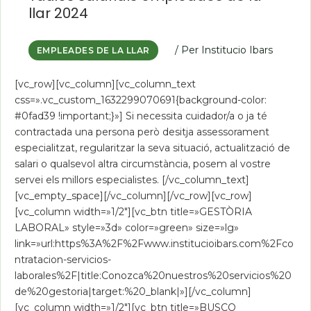
empleades
llar 2024
de
la
llar
2024
/ Per
Institucio Ibars
EMPLEADES DE LA LLAR
[vc_row][vc_column][vc_column_text
css=».vc_custom_1632299070691{background-color:
#0fad39 !important;}»] Si necessita cuidador/a o ja té
contractada una persona però desitja assessorament
especialitzat, regularitzar la seva situació, actualització de
salari o qualsevol altra circumstància, posem al vostre
servei els millors especialistes. [/vc_column_text]
[vc_empty_space][/vc_column][/vc_row][vc_row]
[vc_column width=»1/2″][vc_btn title=»GESTÒRIA
LABORAL» style=»3d» color=»green» size=»lg»
link=»url:https%3A%2F%2Fwww.institucioibars.com%2Fco
ntratacion-servicios-
laborales%2F|title:Conozca%20nuestros%20servicios%20
de%20gestoria|target:%20_blank|»][/vc_column]
[vc_column width=»1/2″][vc_btn title=»BUSCO