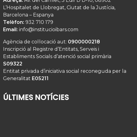
Adreça:
Av. del Carrilet, 3 Edif D D-10, 08902
L’Hospitalet de Llobregat, Ciutat de la Justícia,
Barcelona – Espanya
Telèfon:
932 710 179
Email:
info@institucioibars.com
Agència de col·locació aut:
0900000218
Inscripció al Registre d’Entitats, Serveis i
Establiments Socials d’atenció social primària
S09322
Entitat privada d’iniciativa social reconeguda per la
Generalitat
E05211
ÚLTIMES NOTÍCIES
Qui té cura del seu familiar gran quan se’n va de
vacances?