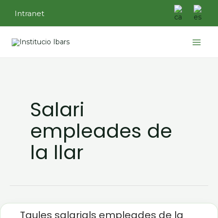
Vés
Intranet
al
contingut
Main
Menu
Salari
empleades de
la llar
Taules
salarials
Taules salarials empleades de la