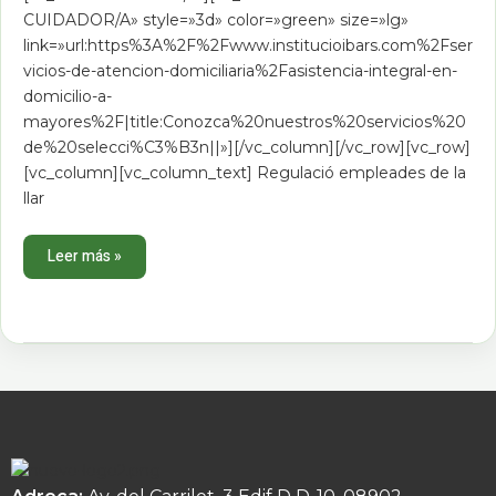
CUIDADOR/A» style=»3d» color=»green» size=»lg»
link=»url:https%3A%2F%2Fwww.institucioibars.com%2Fser
vicios-de-atencion-domiciliaria%2Fasistencia-integral-en-
domicilio-a-
mayores%2F|title:Conozca%20nuestros%20servicios%20
de%20selecci%C3%B3n||»][/vc_column][/vc_row][vc_row]
[vc_column][vc_column_text] Regulació empleades de la
llar
Leer más »