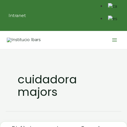
Vés
al
Intranet
contingut
Main
Menu
cuidadora
majors
Disfàgia