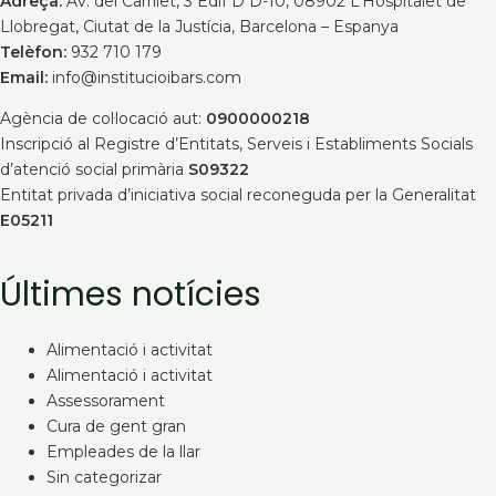
Adreça:
Av. del Carrilet, 3 Edif D D-10, 08902 L’Hospitalet de
Llobregat, Ciutat de la Justícia, Barcelona – Espanya
Telèfon:
932 710 179
Email:
info@institucioibars.com
Agència de col·locació aut:
0900000218
Inscripció al Registre d’Entitats, Serveis i Establiments Socials
d’atenció social primària
S09322
Entitat privada d’iniciativa social reconeguda per la Generalitat
E05211
Últimes notícies
Alimentació i activitat
Alimentació i activitat
Assessorament
Cura de gent gran
Empleades de la llar
Sin categorizar