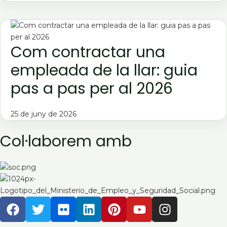
Com contractar una
empleada de la llar: guia
pas a pas per al 2026
25 de juny de 2026
Col·laborem amb
F
T
F
L
P
Y
I
a
w
l
i
i
o
n