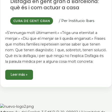
en
Disfàgia en gent gran a Barcelona:
gent
què és i com actuar a casa
gran
a
Barcelona:
què
és
/ Per
Institucio Ibars
CURA DE GENT GRAN
i
com
actuar
«S’ennuega molt últimament.» «Triga una eternitat a
a
casa
menjar.» «Diu que el menjar se li queda enganxat.» Frases
que moltes famílies repeteixen sense saber que tenen
nom. Que tenen diagnòstic. I que, sobretot, tenen solució.
Què és la disfàgia, i per què ningú no l’explica Disfàgia és
la paraula mèdica per a alguna cosa molt concreta:
Leer más »