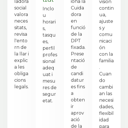
ladora
iona la
visión
social
Cuida
contin
Inclo
valora
dora
ua,
u
neces
en
ajuste
horari
sitats,
funció
s y
s,
revisa
de la
comu
tasqu
l'ento
DPT
nicaci
es,
rn de
fixada.
ón
perfil
la llar i
Prese
con la
profes
explic
ntació
familia
sional
a les
de
.
adeq
obliga
candi
Cuan
uat i
cions
datur
do
mesu
legals.
es fins
cambi
res de
a
an las
segur
obten
necesi
etat.
ir
dades,
aprov
flexibil
ació
idad
de la
para