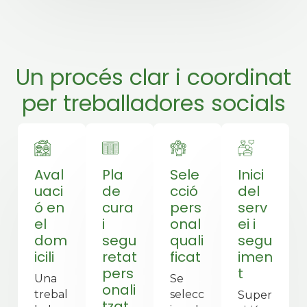
Un procés clar i coordinat
per treballadores socials
Aval
Pla
Sele
Inici
uaci
de
cció
del
ó en
cura
pers
serv
el
i
onal
ei i
dom
segu
quali
segu
icili
retat
ficat
imen
pers
t
Una
Se
onali
trebal
selecc
Super
tzat