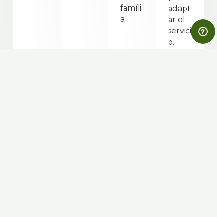
famíli
adapt
a.
ar el
servici
o.
Preguntes freqüents