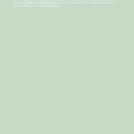
v
la nostra base de dades situada en crm.zoho.com i no seran cedits ni
comunicats, a terceres persones
e
r
i
f
i
c
a
c
i
ó
*