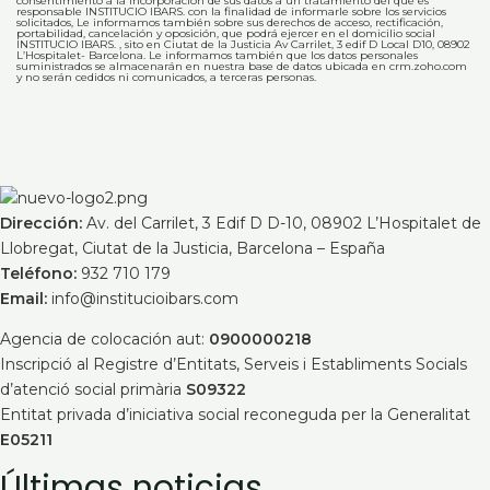
consentimiento a la incorporación de sus datos a un tratamiento del que es
responsable INSTITUCIO IBARS. con la finalidad de informarle sobre los servicios
solicitados, Le informamos también sobre sus derechos de acceso, rectificación,
portabilidad, cancelación y oposición, que podrá ejercer en el domicilio social
INSTITUCIO IBARS. , sito en Ciutat de la Justicia Av Carrilet, 3 edif D Local D10, 08902
L’Hospitalet- Barcelona. Le informamos también que los datos personales
suministrados se almacenarán en nuestra base de datos ubicada en crm.zoho.com
y no serán cedidos ni comunicados, a terceras personas.
Dirección:
Av. del Carrilet, 3 Edif D D-10, 08902 L’Hospitalet de
Llobregat, Ciutat de la Justicia, Barcelona – España
Teléfono:
932 710 179
Email:
info@institucioibars.com
Agencia de colocación aut:
0900000218
Inscripció al Registre d’Entitats, Serveis i Establiments Socials
d’atenció social primària
S09322
Entitat privada d’iniciativa social reconeguda per la Generalitat
E05211
Últimas noticias