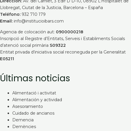
Dirección:
Av. del Carrilet, 3 Edif D D-10, 08902 L’Hospitalet de
Llobregat, Ciutat de la Justicia, Barcelona – España
Teléfono:
932 710 179
Email:
info@institucioibars.com
Agencia de colocación aut:
0900000218
Inscripció al Registre d’Entitats, Serveis i Establiments Socials
d’atenció social primària
S09322
Entitat privada d’iniciativa social reconeguda per la Generalitat
E05211
Últimas noticias
Alimentació i activitat
Alimentación y actividad
Asesoramiento
Cuidado de ancianos
Demencia
Demències