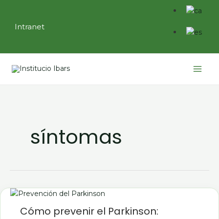
Ir
al
Intranet
contenido
Main
Menu
síntomas
Cómo
prevenir
el
Cómo prevenir el Parkinson:
Parkinson:
síntomas