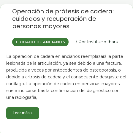
Operación
de
Operación de prótesis de cadera:
prótesis
cuidados y recuperación de
de
cadera:
personas mayores
cuidados
y
recuperación
de
/ Por
Institucio Ibars
CUIDADO DE ANCIANOS
personas
mayores
La operación de cadera en ancianos reemplazará la parte
lesionada de la articulación, ya sea debido a una fractura,
producida a veces por antecedentes de osteoporosis, o
debido a artrosis de cadera y el consecuente desgaste del
cartílago. La operación de cadera en personas mayores
suele indicarse tras la confirmación del diagnóstico con
una radiografía,
Leer más »