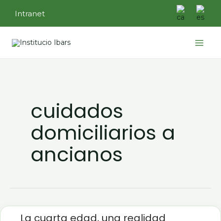
Ir
Intranet
al
contenido
Main
Menu
cuidados
domiciliarios a
ancianos
La
cuarta
La cuarta edad, una realidad