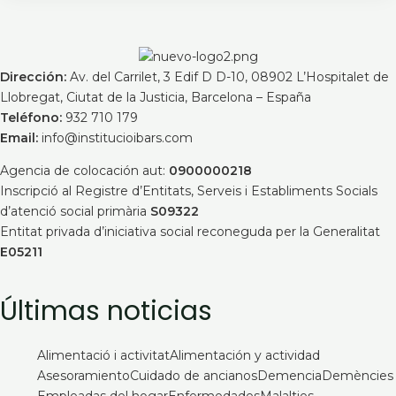
Dirección:
Av. del Carrilet, 3 Edif D D-10, 08902 L’Hospitalet de
Llobregat, Ciutat de la Justicia, Barcelona – España
Teléfono:
932 710 179
Email:
info@institucioibars.com
Agencia de colocación aut:
0900000218
Inscripció al Registre d’Entitats, Serveis i Establiments Socials
d’atenció social primària
S09322
Entitat privada d’iniciativa social reconeguda per la Generalitat
E05211
Últimas noticias
Alimentació i activitat
Alimentación y actividad
Asesoramiento
Cuidado de ancianos
Demencia
Demències
Empleadas del hogar
Enfermedades
Malalties