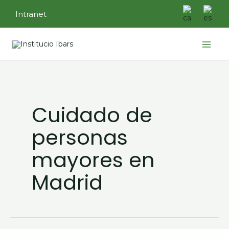
Ir
Intranet
al
contenido
Main
Menu
Cuidado de
personas
mayores en
Madrid