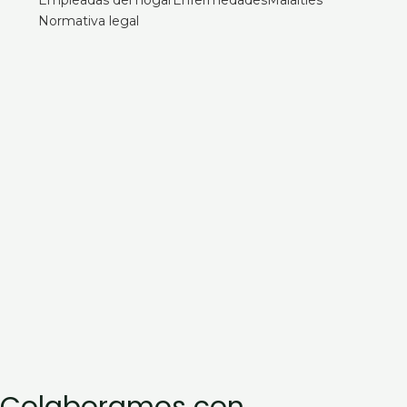
Normativa legal
¿Quién cuida de su familiar mayor
cuando usted se va de vacaciones?
2 de agosto de 2026
Alta hospitalaria en personas mayores:
cómo organizar la vuelta a casa
9 de julio de 2026
Cómo contratar una empleada de
hogar: guía paso a paso para 2026
25 de junio de 2026
Colaboramos con