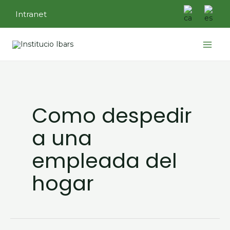
Ir
Intranet
al
contenido
Main
Menu
Como despedir
a una
empleada del
hogar