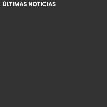
ÚLTIMAS NOTICIAS
¿Quién cuida de su familiar mayor cuando usted
se va de vacaciones?
2 de agosto de 2026
Alta hospitalaria en personas mayores: cómo
organizar la vuelta a casa
9 de julio de 2026
Cómo contratar una empleada de hogar: guía
paso a paso para 2026
25 de junio de 2026