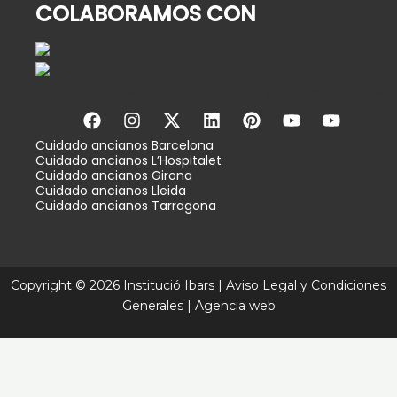
COLABORAMOS CON
F
I
X
L
P
Y
Y
a
n
-
i
i
o
o
c
s
t
n
n
u
u
Cuidado
ancianos Barcelona
Cuidado ancianos L’Hospitalet
e
t
w
k
t
t
t
Cuidado ancianos Girona
b
a
i
e
e
u
u
Cuidado ancianos Lleida
o
g
t
d
r
b
b
Cuidado ancianos Tarragona
o
r
t
i
e
e
e
k
a
e
n
s
m
r
t
Copyright © 2026 Institució Ibars |
Aviso Legal y Condiciones
Generales
|
Agencia web