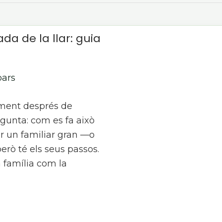
a de la llar: guia
bars
oment després de
gunta: com es fa això
r un familiar gran —o
erò té els seus passos.
 família com la