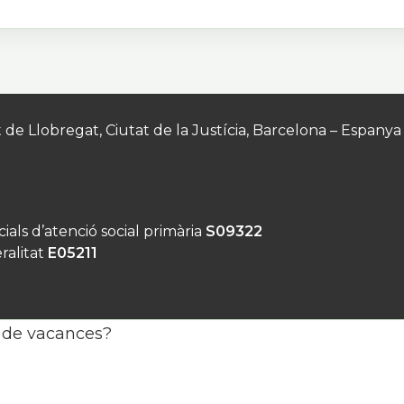
et de Llobregat, Ciutat de la Justícia, Barcelona – Espanya
cials d’atenció social primària
S09322
ralitat
E05211
cances?