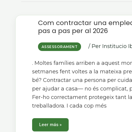
Com
Com contractar una emplead
contractar
una
pas a pas per al 2026
empleada
de
la
llar:
/ Per
Institucio I
ASSESSORAMENT
guia
pas
a
pas
. Moltes famílies arriben a aquest m
per
al
setmanes fent voltes a la mateixa pre
2026
bé? Contractar una persona per cuida
per ajudar a casa— no és complicat, p
Fer-ho correctament protegeix tant la
treballadora. I cada cop més
Leer más »