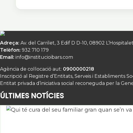
Adreça:
Av. del Carrilet, 3 Edif D D-10, 08902 L’Hospital
Telèfon:
932 710 179
Email:
info@institucioibars.com
Agència de col·locació aut:
0900000218
Inscripció al Registre d’Entitats, Serveis i Establiments So
Entitat privada d’iniciativa social reconeguda per la Gene
ÚLTIMES NOTÍCIES
Qui té cura del seu familiar gran quan se’n va de va