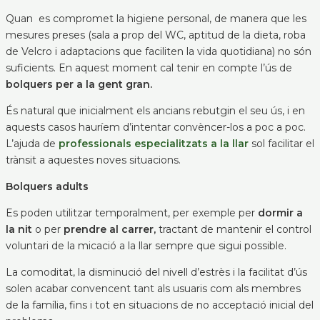
Quan es compromet la higiene personal, de manera que les
mesures preses (sala a prop del WC, aptitud de la dieta, roba
de Velcro i adaptacions que faciliten la vida quotidiana) no són
suficients. En aquest moment cal tenir en compte l’ús de
bolquers per a la gent gran.
És natural que inicialment els ancians rebutgin el seu ús, i en
aquests casos hauríem d’intentar convèncer-los a poc a poc.
L’ajuda de
professionals especialitzats a la llar
sol facilitar el
trànsit a aquestes noves situacions.
Bolquers adults
Es poden utilitzar temporalment, per exemple per
dormir a
la nit
o per
prendre al carrer,
tractant de mantenir el control
voluntari de la micació a la llar sempre que sigui possible.
La comoditat, la disminució del nivell d’estrès i la facilitat d’ús
solen acabar convencent tant als usuaris com als membres
de la família, fins i tot en situacions de no acceptació inicial del