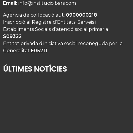
Email:
info@institucioibars.com
Agència de col·locació aut:
0900000218
Inscripció al Registre d’Entitats, Serveis i
Establiments Socials d’atenció social primària
S09322
Entitat privada d’iniciativa social reconeguda per la
Generalitat
E05211
ÚLTIMES NOTÍCIES
Qui té cura del seu familiar gran quan se’n va de
vacances?
2 d'agost de 2026