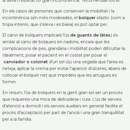
la seva mobilitat i/o gran incontinència. recomendamos el
En els casos de persones que conserven la mobilitat i la
incontinència són més moderades, el
bolquer
elàstic (com a
tropa interior, que s’eleva i es baixa) es pot optar per.
El canvi de bolquers implicarà l’ús
de guants de làtex,
i és
similar al canvi de bolquers en nadons, encara que les
complicacions de pes, grandària i mobilitat poden dificultar-la.
Idealment, posar el pacient en el costat per posar el
canviador o coixinet
d’un sol ús,i una vegada que l’àrea es
neteja, aplicar la crema per evitar l’aparició d’úlceres, abans de
col·locar el bolquer net que impedeix que les arrugues es
formin.
En resum, l’ús de bolquers en la gent gran sol ser un procés
que requereix una mica de delicadesa i cura. L’ús de serveis
d’atenció a domicili i els serveis auxiliars en general facilita el
procés d’acceptació per part de l’ancià i una gran tranquil·litat
per a la família.