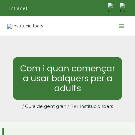
Vés
Intranet
al
contingut
Main
Menu
Com i quan començar
a usar bolquers per a
adults
/
Cura de gent gran
/ Per
Institucio Ibars